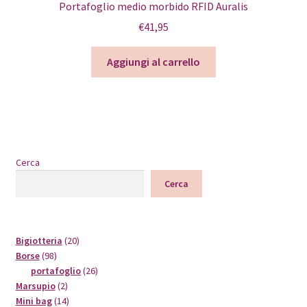
Portafoglio medio morbido RFID Auralis
€
41,95
Aggiungi al carrello
Cerca
Cerca
20
Bigiotteria
20
98
prodotti
Borse
98
prodotti
26
portafoglio
26
2
prodotti
Marsupio
2
prodotti
14
Mini bag
14