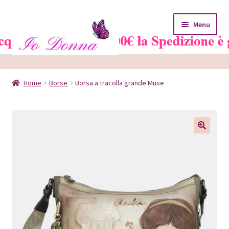
Vai
Vai
Menu
alla
al
navigazione
contenuto
Home
Home
Borse
Borsa a tracolla grande Muse
Blog
Carrello
Chi siamo
Contatti
Il mio account