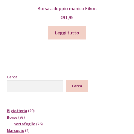
Borsa a doppio manico Eikon
€
91,95
Leggi tutto
Cerca
Cerca
20
Bigiotteria
20
98
prodotti
Borse
98
prodotti
26
portafoglio
26
2
prodotti
Marsupio
2