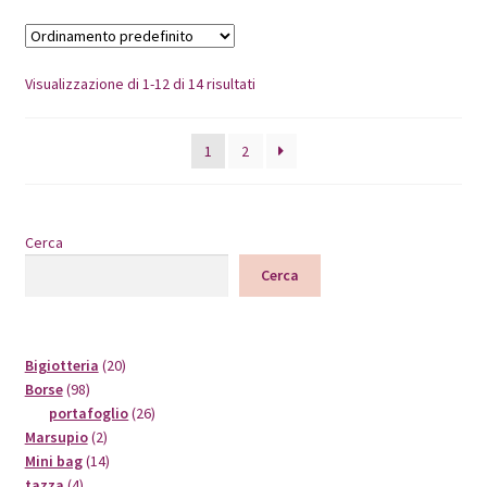
Visualizzazione di 1-12 di 14 risultati
1
2
Cerca
Cerca
20
Bigiotteria
20
98
prodotti
Borse
98
prodotti
26
portafoglio
26
2
prodotti
Marsupio
2
prodotti
14
Mini bag
14
4
prodotti
tazza
4