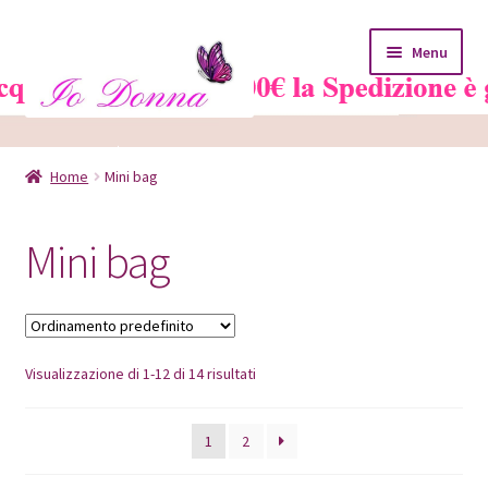
Vai
Vai
Menu
alla
al
navigazione
contenuto
Home
Home
Mini bag
Blog
Mini bag
Carrello
Chi siamo
Visualizzazione di 1-12 di 14 risultati
Contatti
Il mio account
1
2