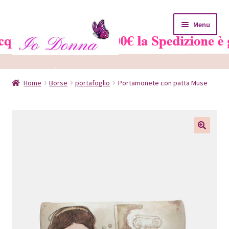
Vai
Vai
Menu
alla
al
navigazione
contenuto
Home
Home
Borse
portafoglio
Portamonete con patta Muse
Blog
Carrello
Chi siamo
Contatti
Il mio account