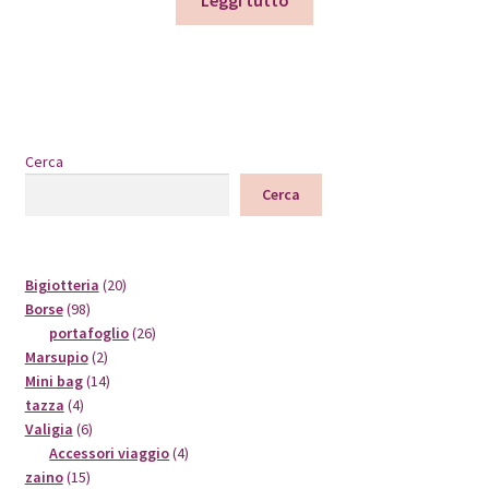
Leggi tutto
Cerca
Cerca
20
Bigiotteria
20
98
prodotti
Borse
98
prodotti
26
portafoglio
26
2
prodotti
Marsupio
2
prodotti
14
Mini bag
14
4
prodotti
tazza
4
prodotti
6
Valigia
6
prodotti
4
Accessori viaggio
4
15
prodotti
zaino
15