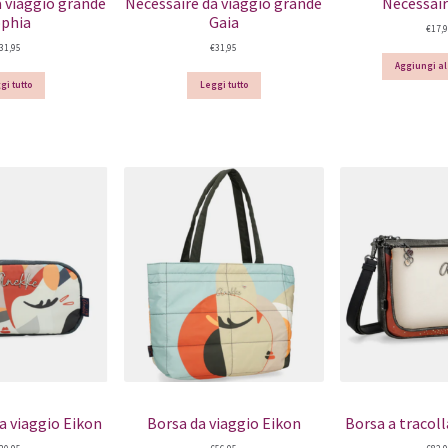
a viaggio grande
Nécessaire da viaggio grande
Nécessair
ophia
Gaia
€
17,
31,95
€
31,95
Aggiungi al
gi tutto
Leggi tutto
a viaggio Eikon
Borsa da viaggio Eikon
Borsa a tracoll