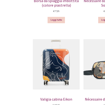
Borsa da spiaggia imbottita
Nécessaire d
(colore piastrella)
S
€
77,95
€
Leggi tutto
Leg
Valigia cabina Eikon
Nécessaire d