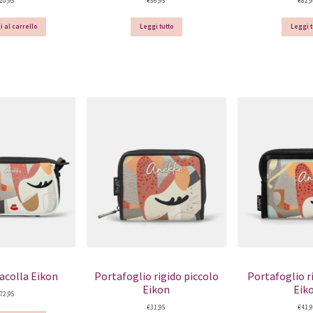
20,95
€
56,95
€
82,
 al carrello
Leggi tutto
Leggi t
racolla Eikon
Portafoglio rigido piccolo
Portafoglio r
Eikon
Eik
72,95
€
31,95
€
41,