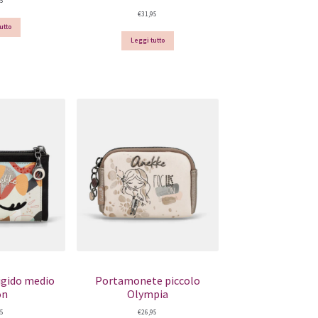
95
€
31,95
utto
Leggi tutto
igido medio
Portamonete piccolo
on
Olympia
95
€
26,95