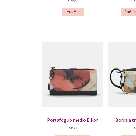
€
149,95
€
Leggi tutto
Aggiungi
Portafoglio medio Eikon
Borsa a t
€
44,95
€