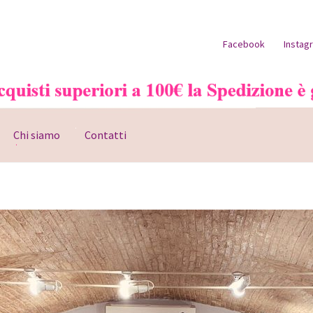
Facebook
Instag
Chi siamo
Contatti
o account
Pagamento
Shop