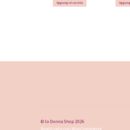
Aggiungi al carrello
Aggiungi
© Io Donna Shop 2026
Realizzato con WooCommerce
.