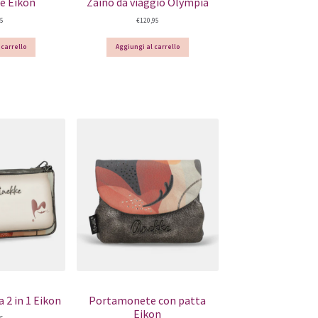
e Eikon
Zaino da viaggio Olympia
95
€
120,95
 carrello
Aggiungi al carrello
a 2 in 1 Eikon
Portamonete con patta
Eikon