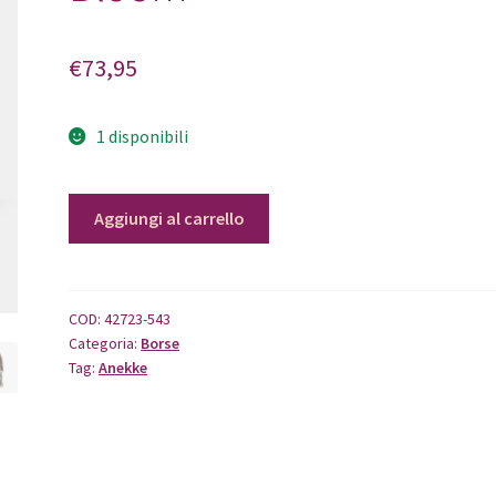
€
73,95
1 disponibili
Borsa
Aggiungi al carrello
a
tracolla
con
patta
COD:
42723-543
Categoria:
Borse
Bloom
Tag:
Anekke
quantità