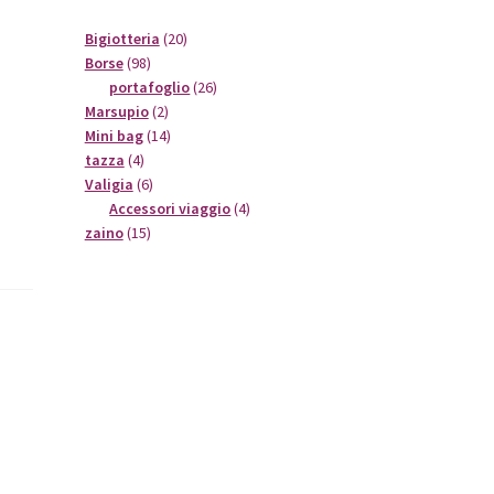
20
Bigiotteria
20
98
prodotti
Borse
98
prodotti
26
portafoglio
26
2
prodotti
Marsupio
2
prodotti
14
Mini bag
14
4
prodotti
tazza
4
prodotti
6
Valigia
6
prodotti
4
Accessori viaggio
4
15
prodotti
zaino
15
prodotti