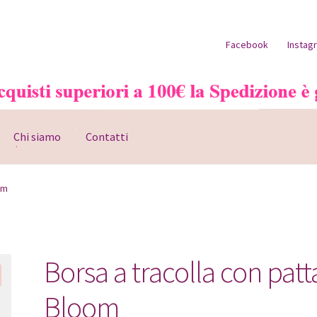
Facebook
Instag
Chi siamo
Contatti
o account
Pagamento
Shop
om
Borsa a tracolla con patt
Bloom