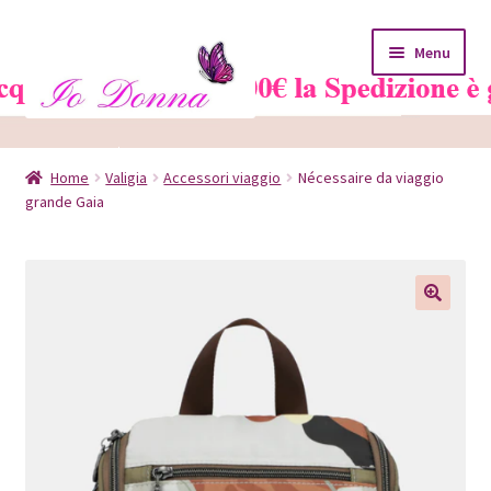
Vai
Vai
Menu
alla
al
navigazione
contenuto
Home
Home
Valigia
Accessori viaggio
Nécessaire da viaggio
grande Gaia
Blog
Carrello
Chi siamo
Contatti
Il mio account