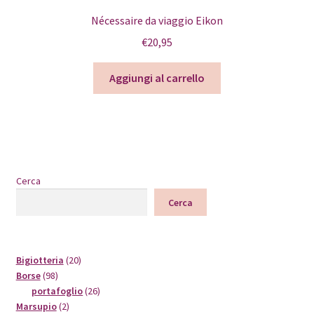
Nécessaire da viaggio Eikon
€
20,95
Aggiungi al carrello
Cerca
Cerca
20
Bigiotteria
20
98
prodotti
Borse
98
prodotti
26
portafoglio
26
2
prodotti
Marsupio
2