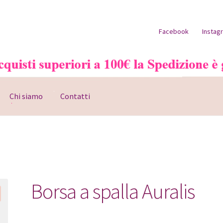
Facebook
Instag
Chi siamo
Contatti
o account
Pagamento
Shop
Borsa a spalla Auralis