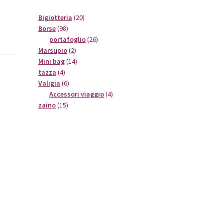
20
Bigiotteria
20
98
prodotti
Borse
98
prodotti
26
portafoglio
26
2
prodotti
Marsupio
2
prodotti
14
Mini bag
14
4
prodotti
tazza
4
prodotti
6
Valigia
6
prodotti
4
Accessori viaggio
4
15
prodotti
zaino
15
prodotti