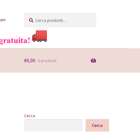
Cerca:
Cerca
ram
€
0,00
0 prodotti
Cerca
Cerca