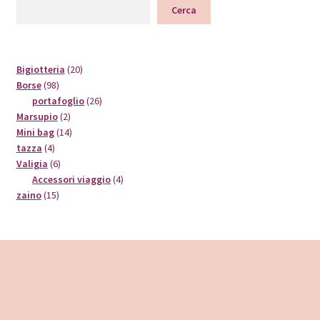
Cerca
20
Bigiotteria
20
98
prodotti
Borse
98
prodotti
26
portafoglio
26
2
prodotti
Marsupio
2
prodotti
14
Mini bag
14
4
prodotti
tazza
4
prodotti
6
Valigia
6
prodotti
4
Accessori viaggio
4
15
prodotti
zaino
15
prodotti