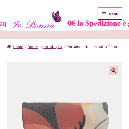
Vai
Vai
Menu
alla
al
navigazione
contenuto
Home
Home
Borse
portafoglio
Portamonete con patta Eikon
Blog
Carrello
Chi siamo
Contatti
Il mio account