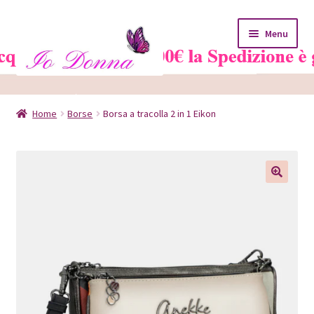
Vai
Vai
Menu
alla
al
navigazione
contenuto
Home
Home
Borse
Borsa a tracolla 2 in 1 Eikon
Blog
Carrello
Chi siamo
Contatti
Il mio account