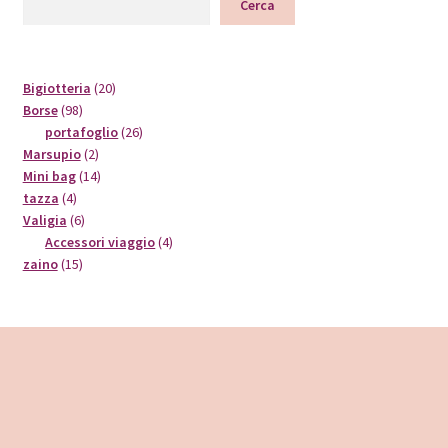
Cerca
20
Bigiotteria
20
98
prodotti
Borse
98
prodotti
26
portafoglio
26
2
prodotti
Marsupio
2
prodotti
14
Mini bag
14
4
prodotti
tazza
4
prodotti
6
Valigia
6
prodotti
4
Accessori viaggio
4
15
prodotti
zaino
15
prodotti