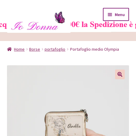
Vai
Vai
Menu
alla
al
navigazione
contenuto
Home
Home
Borse
portafoglio
Portafoglio medio Olympia
Blog
Carrello
Chi siamo
Contatti
Il mio account