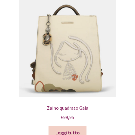
Zaino quadrato Gaia
€
99,95
Leggi tutto