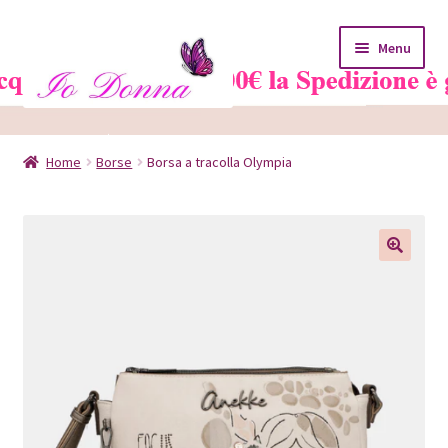
Vai
Vai
Menu
alla
al
navigazione
contenuto
Home
Home
Borse
Borsa a tracolla Olympia
Blog
Carrello
Chi siamo
Contatti
Il mio account