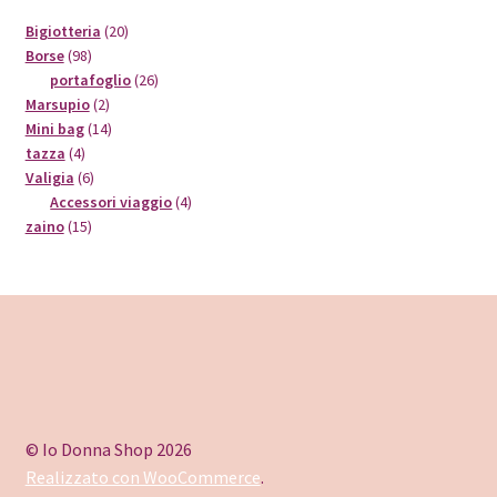
20
Bigiotteria
20
98
prodotti
Borse
98
prodotti
26
portafoglio
26
2
prodotti
Marsupio
2
prodotti
14
Mini bag
14
4
prodotti
tazza
4
prodotti
6
Valigia
6
prodotti
4
Accessori viaggio
4
15
prodotti
zaino
15
prodotti
© Io Donna Shop 2026
Realizzato con WooCommerce
.