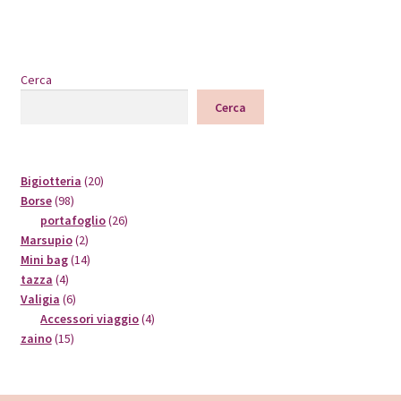
Cerca
Cerca
20
Bigiotteria
20
98
prodotti
Borse
98
prodotti
26
portafoglio
26
2
prodotti
Marsupio
2
prodotti
14
Mini bag
14
4
prodotti
tazza
4
prodotti
6
Valigia
6
prodotti
4
Accessori viaggio
4
15
prodotti
zaino
15
prodotti