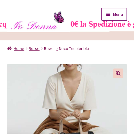
Vai
Vai
Menu
alla
al
navigazione
contenuto
Home
Home
Borse
Bowling Noco Tricolor blu
Blog
Carrello
Chi siamo
Contatti
Il mio account