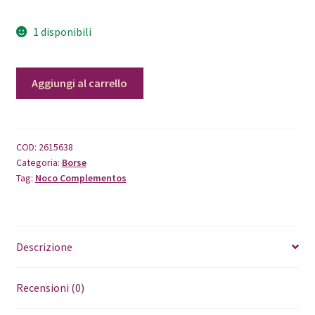
1 disponibili
Bowling
Aggiungi al carrello
Noco
Tricolor
blu
quantità
COD:
2615638
Categoria:
Borse
Tag:
Noco Complementos
Descrizione
Recensioni (0)