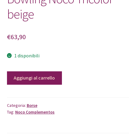
beige
€
63,90
1 disponibili
Bowling
Aggiungi al carrello
Noco
Tricolor
beige
quantità
Categoria:
Borse
Tag:
Noco Complementos