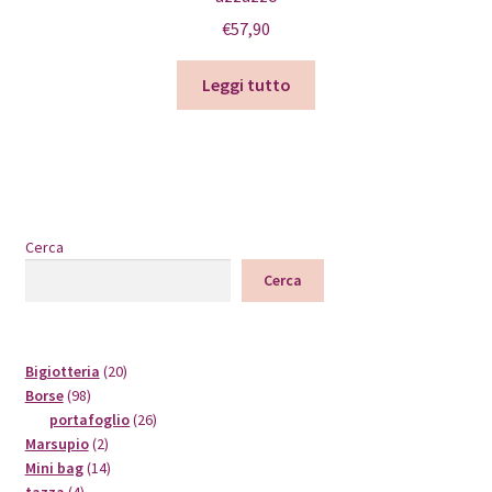
€
57,90
Leggi tutto
Cerca
Cerca
20
Bigiotteria
20
98
prodotti
Borse
98
prodotti
26
portafoglio
26
2
prodotti
Marsupio
2
prodotti
14
Mini bag
14
4
prodotti
tazza
4