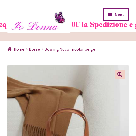
Vai
Vai
Menu
alla
al
navigazione
contenuto
Home
Home
Borse
Bowling Noco Tricolor beige
Blog
Carrello
Chi siamo
Contatti
Il mio account