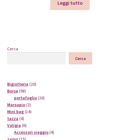
Leggi tutto
Cerca
Cerca
20
Bigiotteria
20
98
prodotti
Borse
98
prodotti
26
portafoglio
26
2
prodotti
Marsupio
2
prodotti
14
Mini bag
14
4
prodotti
tazza
4
prodotti
6
Valigia
6
prodotti
4
Accessori viaggio
4
15
prodotti
zaino
15