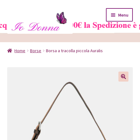
Vai
Vai
Menu
alla
al
navigazione
contenuto
Home
Home
Borse
Borsa a tracolla piccola Auralis
Blog
Carrello
Chi siamo
Contatti
Il mio account