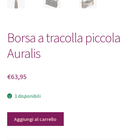
Borsa a tracolla piccola
Auralis
€
63,95
1 disponibili
Borsa
Aggiungi al carrello
a
tracolla
piccola