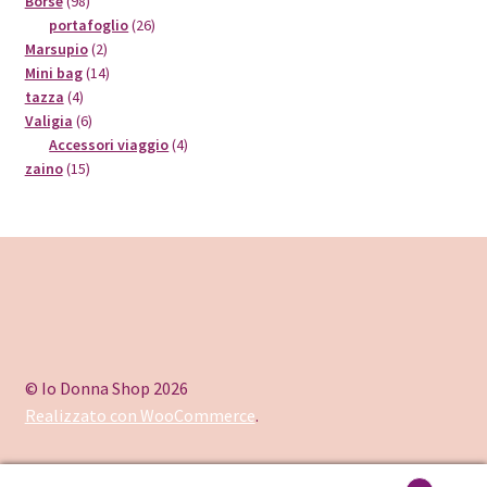
98
prodotti
Borse
98
prodotti
26
portafoglio
26
2
prodotti
Marsupio
2
prodotti
14
Mini bag
14
4
prodotti
tazza
4
prodotti
6
Valigia
6
prodotti
4
Accessori viaggio
4
15
prodotti
zaino
15
prodotti
© Io Donna Shop 2026
Realizzato con WooCommerce
.