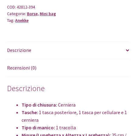
Auralis
COD:
42812-394
Categorie:
Borse
,
Mini bag
quantità
Tag:
Anekke
Descrizione
Recensioni (0)
Descrizione
Tipo di chiusura:
Cerniera
Tasche:
1 tasca posteriore, 1 tasca per cellulare e 1
cerniera
Tipo di manico:
1 tracolla
Misure (Lunghezza x Altezza x Larghezza):
25 cm /