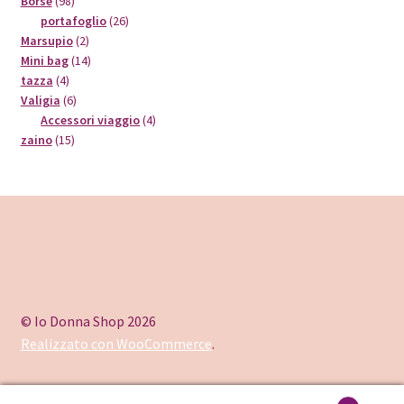
Borse
98
prodotti
26
portafoglio
26
2
prodotti
Marsupio
2
prodotti
14
Mini bag
14
4
prodotti
tazza
4
prodotti
6
Valigia
6
prodotti
4
Accessori viaggio
4
15
prodotti
zaino
15
prodotti
© Io Donna Shop 2026
Realizzato con WooCommerce
.