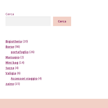
Cerca
Cerca
20
Bigiotteria
20
98
prodotti
Borse
98
prodotti
26
portafoglio
26
2
prodotti
Marsupio
2
prodotti
14
Mini bag
14
4
prodotti
tazza
4
prodotti
6
Valigia
6
prodotti
4
Accessori viaggio
4
15
prodotti
zaino
15
prodotti