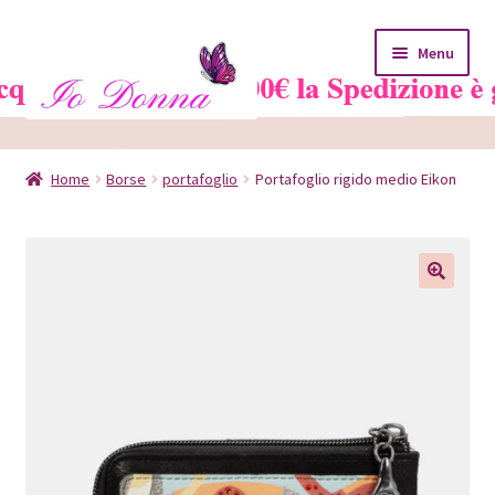
Vai
Vai
Menu
alla
al
navigazione
contenuto
Home
Home
Borse
portafoglio
Portafoglio rigido medio Eikon
Blog
Carrello
Chi siamo
Contatti
Il mio account