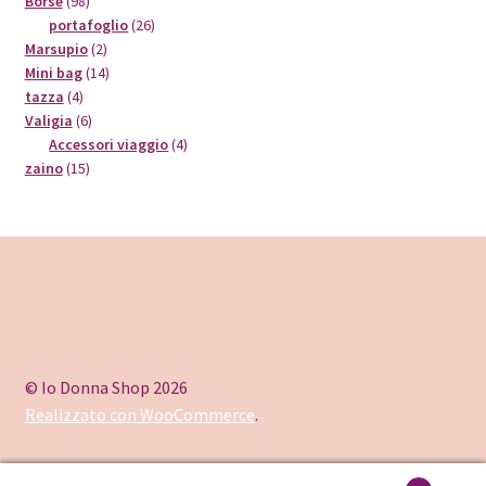
98
prodotti
Borse
98
prodotti
26
portafoglio
26
2
prodotti
Marsupio
2
prodotti
14
Mini bag
14
4
prodotti
tazza
4
prodotti
6
Valigia
6
prodotti
4
Accessori viaggio
4
15
prodotti
zaino
15
prodotti
© Io Donna Shop 2026
Realizzato con WooCommerce
.