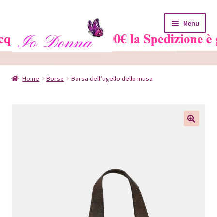
Vai
Vai
Menu
alla
al
navigazione
contenuto
Home
Home
Borse
Borsa dell’ugello della musa
Blog
Carrello
Chi siamo
Contatti
Il mio account