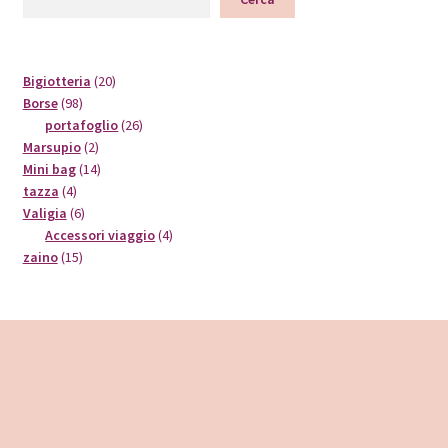
20
Bigiotteria
20
98
prodotti
Borse
98
prodotti
26
portafoglio
26
2
prodotti
Marsupio
2
prodotti
14
Mini bag
14
4
prodotti
tazza
4
prodotti
6
Valigia
6
prodotti
4
Accessori viaggio
4
15
prodotti
zaino
15
prodotti