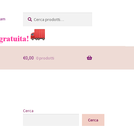
Cerca:
Cerca
ram
€
0,00
0 prodotti
Cerca
Cerca