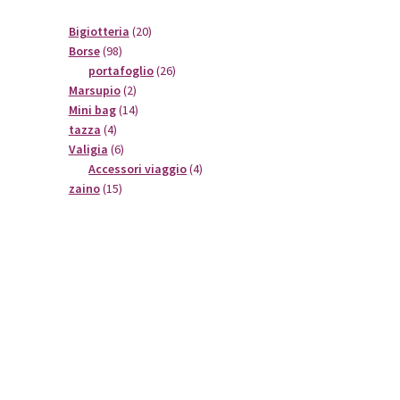
20
Bigiotteria
20
98
prodotti
Borse
98
prodotti
26
portafoglio
26
2
prodotti
Marsupio
2
prodotti
14
Mini bag
14
4
prodotti
tazza
4
prodotti
6
Valigia
6
prodotti
4
Accessori viaggio
4
15
prodotti
zaino
15
prodotti