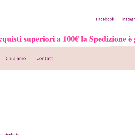
Facebook
Instag
Chi siamo
Contatti
o account
Pagamento
Shop
el risultato