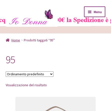
Vai
Vai
Menu
alla
al
navigazione
contenuto
Home
Home
Prodotti taggati “95”
Blog
95
Carrello
Chi siamo
Visualizzazione del risultato
Contatti
Il mio account