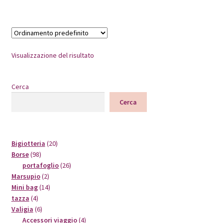
Visualizzazione del risultato
Cerca
Cerca
20
Bigiotteria
20
98
prodotti
Borse
98
prodotti
26
portafoglio
26
2
prodotti
Marsupio
2
prodotti
14
Mini bag
14
4
prodotti
tazza
4
prodotti
6
Valigia
6
prodotti
4
Accessori viaggio
4